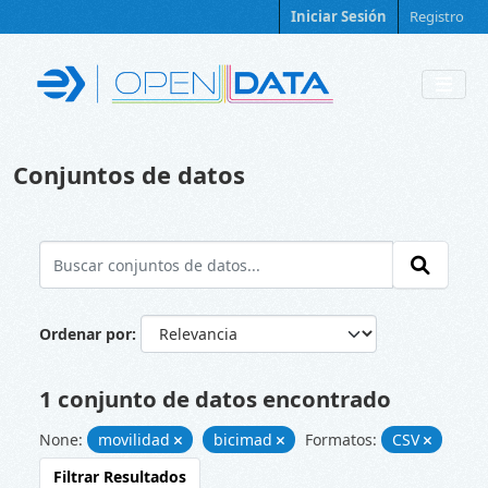
Skip to main content
Iniciar Sesión
Registro
Conjuntos de datos
Ordenar por
1 conjunto de datos encontrado
None:
movilidad
bicimad
Formatos:
CSV
Filtrar Resultados