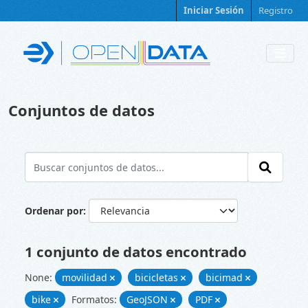
Skip to main content
Iniciar Sesión
Registro
Conjuntos de datos
Ordenar por
1 conjunto de datos encontrado
None:
movilidad
bicicletas
bicimad
bike
Formatos:
GeoJSON
PDF