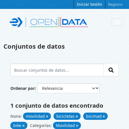
Skip to main content
Iniciar Sesión
Registro
Conjuntos de datos
Ordenar por
1 conjunto de datos encontrado
None:
movilidad
bicicletas
bicimad
bike
Categorías:
Movilidad