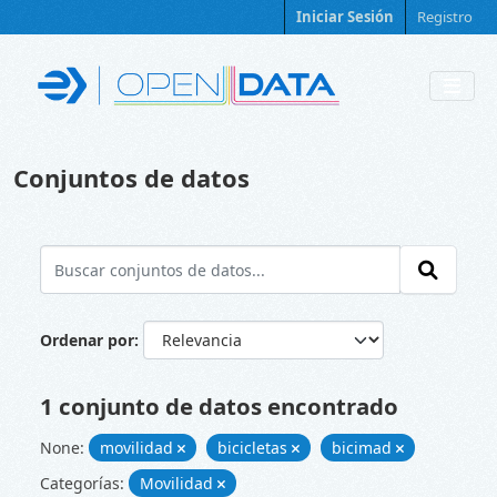
Skip to main content
Iniciar Sesión
Registro
Conjuntos de datos
Ordenar por
1 conjunto de datos encontrado
None:
movilidad
bicicletas
bicimad
Categorías:
Movilidad