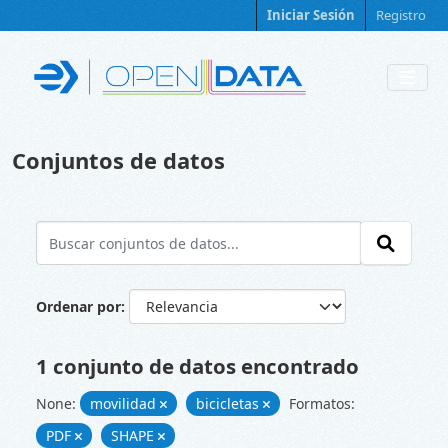
Skip to main content
Iniciar Sesión
Registro
Conjuntos de datos
Ordenar por
1 conjunto de datos encontrado
None:
movilidad
bicicletas
Formatos:
PDF
SHAPE