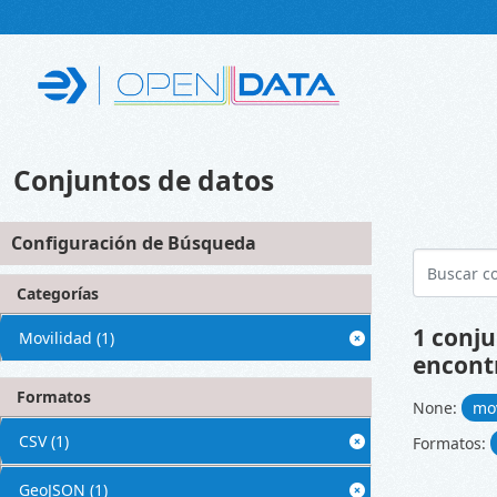
Skip to main content
Conjuntos de datos
Configuración de Búsqueda
Categorías
1 conju
Movilidad
(1)
encont
Formatos
None:
mo
CSV
(1)
Formatos:
GeoJSON
(1)