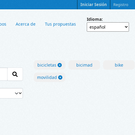
Iniciar Sesión
Registro
Idioma
pos
Acerca de
Tus propuestas
bicicletas
bicimad
bike
movilidad