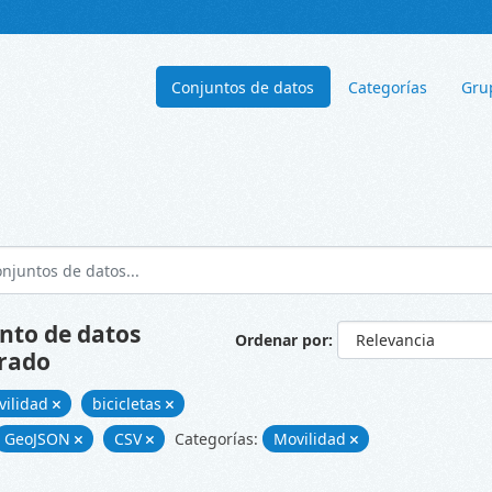
Conjuntos de datos
Categorías
Gru
nto de datos
Ordenar por
rado
vilidad
bicicletas
GeoJSON
CSV
Categorías:
Movilidad