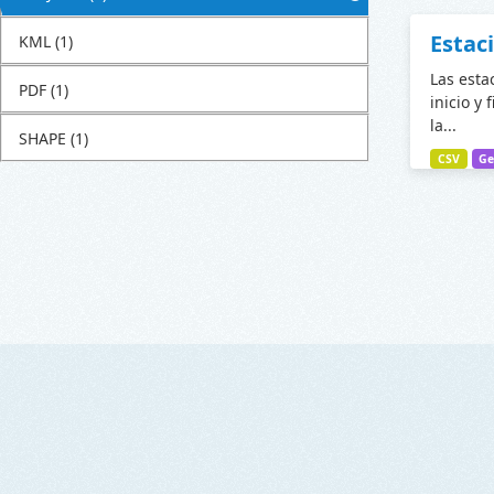
Estac
KML
(1)
Las esta
PDF
(1)
inicio y 
la...
SHAPE
(1)
CSV
Ge