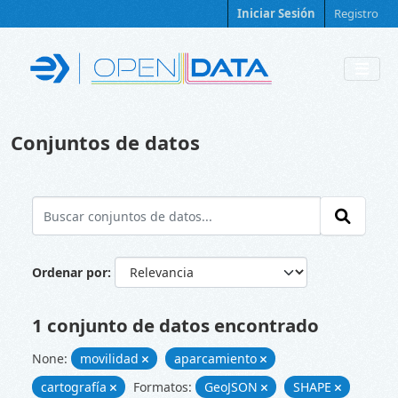
Skip to main content
Iniciar Sesión
Registro
Conjuntos de datos
Ordenar por
1 conjunto de datos encontrado
None:
movilidad
aparcamiento
cartografía
Formatos:
GeoJSON
SHAPE