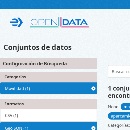
Skip to main content
Conjuntos de datos
Configuración de Búsqueda
Categorías
1 conju
Movilidad
(1)
encont
Formatos
None:
mo
CSV
(1)
aparcami
Categorías:
GeoJSON
(1)