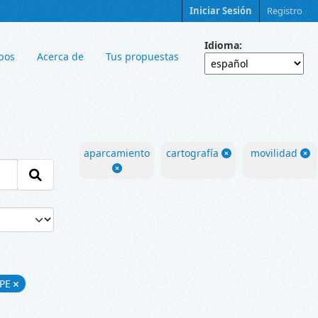
Iniciar Sesión
Registro
Idioma
pos
Acerca de
Tus propuestas
aparcamiento
cartografía
movilidad
APE