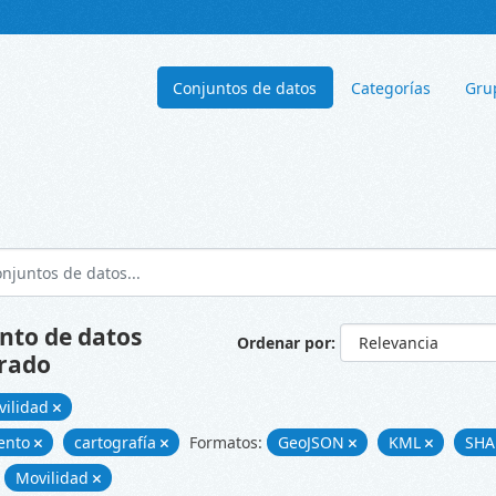
Conjuntos de datos
Categorías
Gru
nto de datos
Ordenar por
rado
vilidad
ento
cartografía
Formatos:
GeoJSON
KML
SH
Movilidad