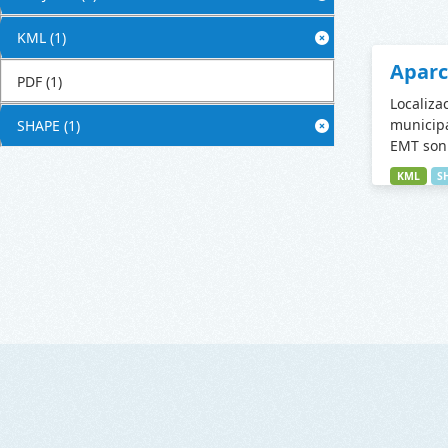
KML
(1)
Apar
PDF
(1)
Localiza
municipa
SHAPE
(1)
EMT son 
KML
S