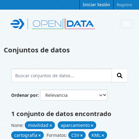
Skip to main content
Iniciar Sesión
Registro
Conjuntos de datos
Ordenar por
1 conjunto de datos encontrado
None:
movilidad
aparcamiento
cartografía
Formatos:
CSV
KML