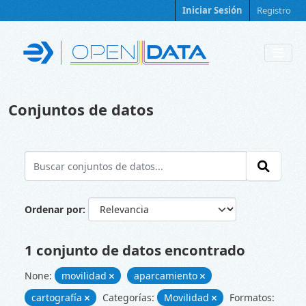
Skip to main content
Iniciar Sesión
Registro
Conjuntos de datos
Ordenar por
1 conjunto de datos encontrado
None:
movilidad
aparcamiento
cartografía
Categorías:
Movilidad
Formatos: