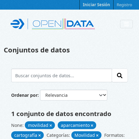
Skip to main content
Iniciar Sesión
Registro
Conjuntos de datos
Ordenar por
1 conjunto de datos encontrado
None:
movilidad
aparcamiento
cartografía
Categorías:
Movilidad
Formatos: