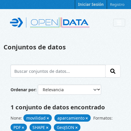
Skip to main content
Iniciar Sesión
Registro
Conjuntos de datos
Ordenar por
1 conjunto de datos encontrado
None:
movilidad
aparcamiento
Formatos:
PDF
SHAPE
GeoJSON