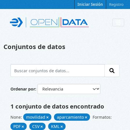
Skip to main content
Iniciar Sesión
Registro
Conjuntos de datos
Ordenar por
1 conjunto de datos encontrado
None:
movilidad
aparcamiento
Formatos:
PDF
CSV
KML