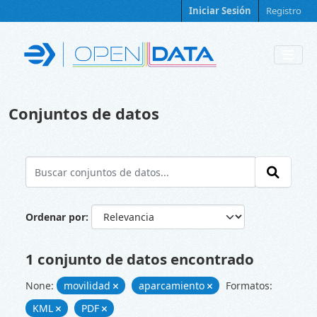
Skip to main content
Iniciar Sesión
Registro
Conjuntos de datos
Ordenar por
1 conjunto de datos encontrado
None:
movilidad
aparcamiento
Formatos:
KML
PDF