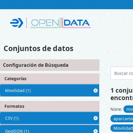
Skip to main content
Conjuntos de datos
Configuración de Búsqueda
Categorías
1 conju
Movilidad
(1)
encont
Formatos
None:
mo
CSV
(1)
aparcami
Movilida
GeoJSON
(1)