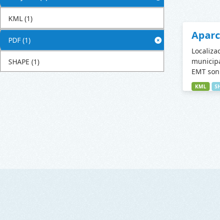
KML
(1)
Apar
PDF
(1)
Localiza
municipa
SHAPE
(1)
EMT son 
KML
S