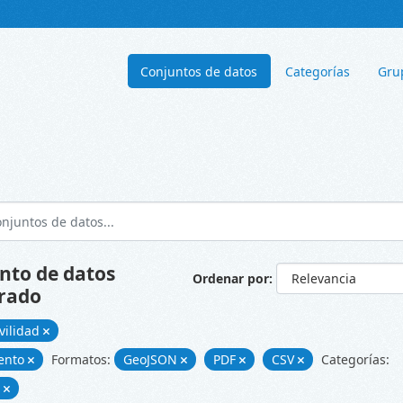
Conjuntos de datos
Categorías
Gru
nto de datos
Ordenar por
rado
vilidad
ento
Formatos:
GeoJSON
PDF
CSV
Categorías:
d