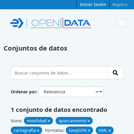
Skip to main content
Iniciar Sesión
Registro
Conjuntos de datos
Ordenar por
1 conjunto de datos encontrado
None:
movilidad
aparcamiento
cartografía
Formatos:
GeoJSON
KML