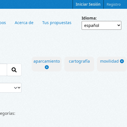
Iniciar Sesión
Registro
Idioma
pos
Acerca de
Tus propuestas
aparcamiento
cartografía
movilidad
egorías: