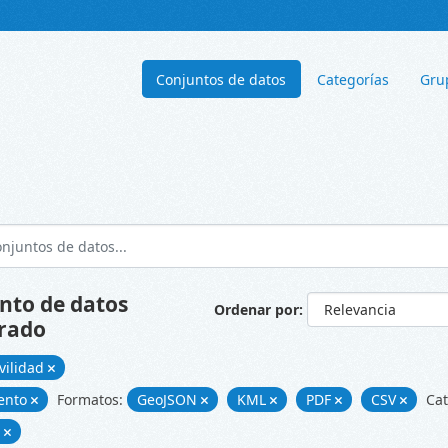
Conjuntos de datos
Categorías
Gru
nto de datos
Ordenar por
rado
vilidad
ento
Formatos:
GeoJSON
KML
PDF
CSV
Cat
d