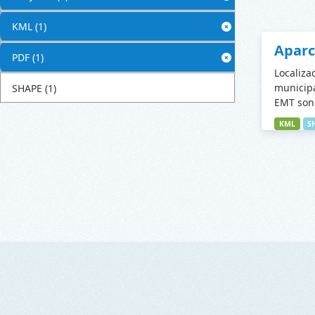
KML
(1)
Apar
PDF
(1)
Localiza
municipa
SHAPE
(1)
EMT son 
KML
S