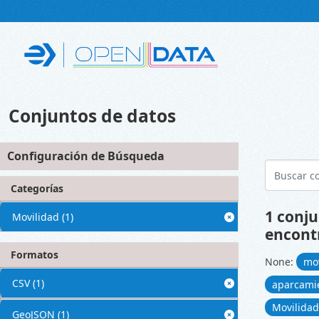
Skip to main content
Conjuntos de datos
Configuración de Búsqueda
Categorías
1 conju
Movilidad
(1)
encont
Formatos
None:
mo
CSV
(1)
aparcami
Movilida
GeoJSON
(1)