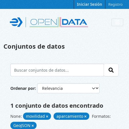
Skip to main content
Iniciar Sesión
Registro
Conjuntos de datos
Ordenar por
1 conjunto de datos encontrado
None:
movilidad
aparcamiento
Formatos:
GeoJSON