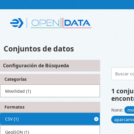
Skip to main content
Conjuntos de datos
Configuración de Búsqueda
Categorías
1 conju
Movilidad
(1)
encont
Formatos
None:
mo
CSV
(1)
aparcami
GeoJSON
(1)