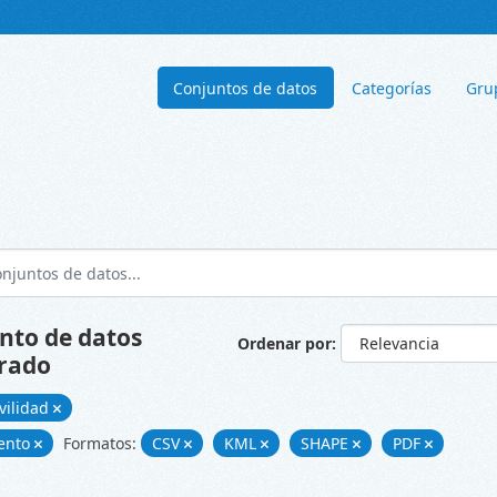
Conjuntos de datos
Categorías
Gru
nto de datos
Ordenar por
rado
vilidad
ento
Formatos:
CSV
KML
SHAPE
PDF