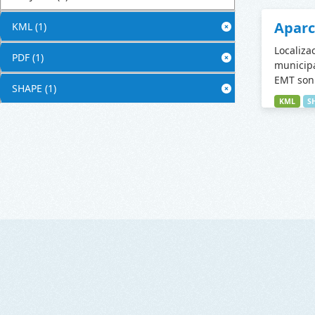
Apar
KML
(1)
Localiza
PDF
(1)
municipa
EMT son 
SHAPE
(1)
KML
S