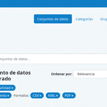
Conjuntos de datos
Categorías
Gru
nto de datos
Ordenar por
rado
vilidad
ento
Formatos:
CSV
KML
PDF