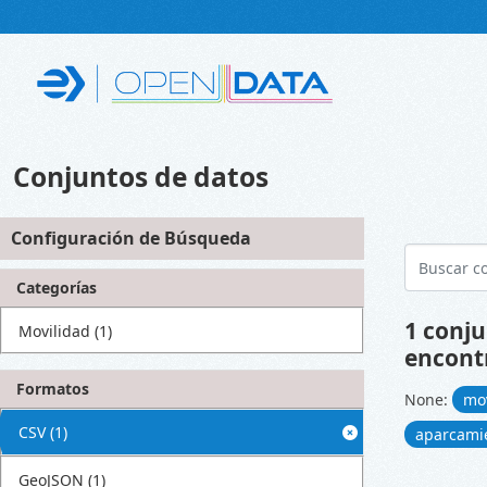
Skip to main content
Conjuntos de datos
Configuración de Búsqueda
Categorías
1 conju
Movilidad
(1)
encont
Formatos
None:
mo
CSV
(1)
aparcami
GeoJSON
(1)