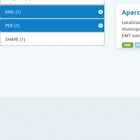
Apar
KML
(1)
Localiza
PDF
(1)
municipa
EMT son 
SHAPE
(1)
KML
S