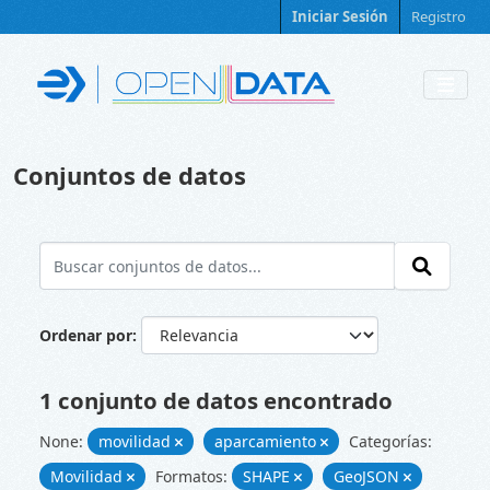
Skip to main content
Iniciar Sesión
Registro
Conjuntos de datos
Ordenar por
1 conjunto de datos encontrado
None:
movilidad
aparcamiento
Categorías:
Movilidad
Formatos:
SHAPE
GeoJSON