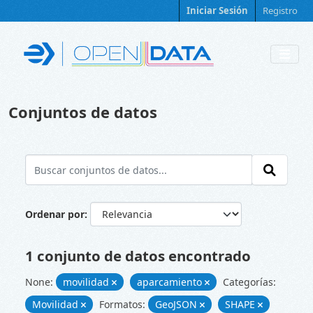
Skip to main content
Iniciar Sesión
Registro
Conjuntos de datos
Ordenar por
1 conjunto de datos encontrado
None:
movilidad
aparcamiento
Categorías:
Movilidad
Formatos:
GeoJSON
SHAPE