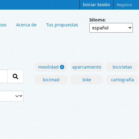
Iniciar Sesión
Registro
Idioma
pos
Acerca de
Tus propuestas
movilidad
aparcamiento
bicicletas
bicimad
bike
cartografía