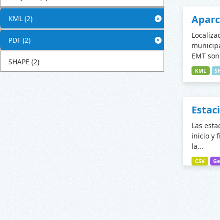
Apar
KML
(2)
Localiza
PDF
(2)
municipa
EMT son 
SHAPE
(2)
KML
S
Estac
Las esta
inicio y 
la...
CSV
Ge