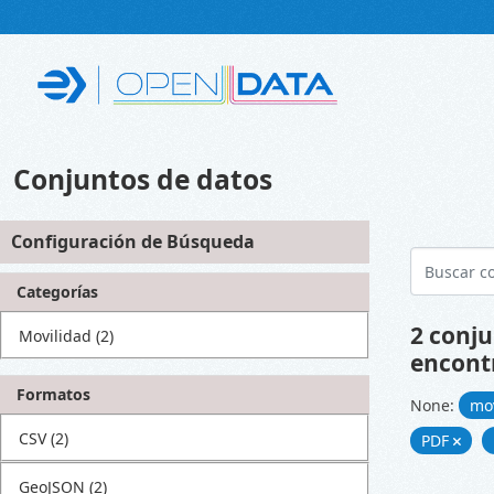
Skip to main content
Conjuntos de datos
Configuración de Búsqueda
Categorías
2 conju
Movilidad
(2)
encont
Formatos
None:
mo
CSV
(2)
PDF
GeoJSON
(2)