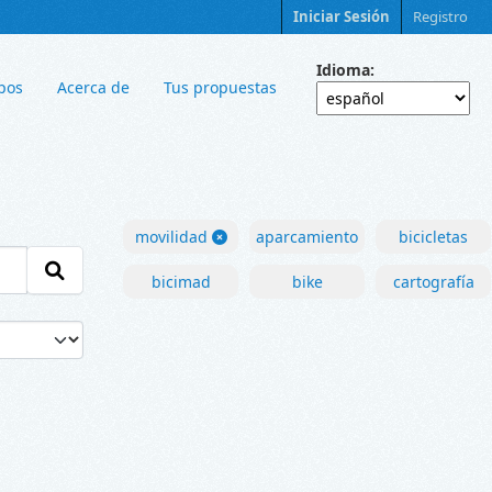
Iniciar Sesión
Registro
Idioma
pos
Acerca de
Tus propuestas
movilidad
aparcamiento
bicicletas
bicimad
bike
cartografía