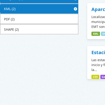
Apar
KML
(2)
Localiza
PDF
(2)
municipa
EMT son 
SHAPE
(2)
KML
S
Estac
Las esta
inicio y 
la...
CSV
Ge