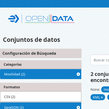
Skip to main content
Conjuntos de datos
Configuración de Búsqueda
Categorías
2 conju
Movilidad
(2)
encont
Formatos
None:
mo
CSV
(2)
KML
GeoJSON
(2)