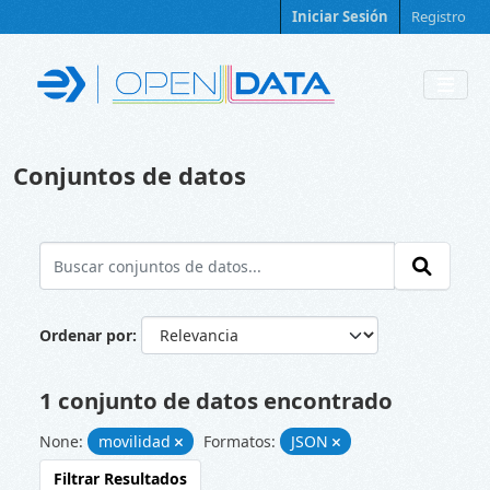
Skip to main content
Iniciar Sesión
Registro
Conjuntos de datos
Ordenar por
1 conjunto de datos encontrado
None:
movilidad
Formatos:
JSON
Filtrar Resultados