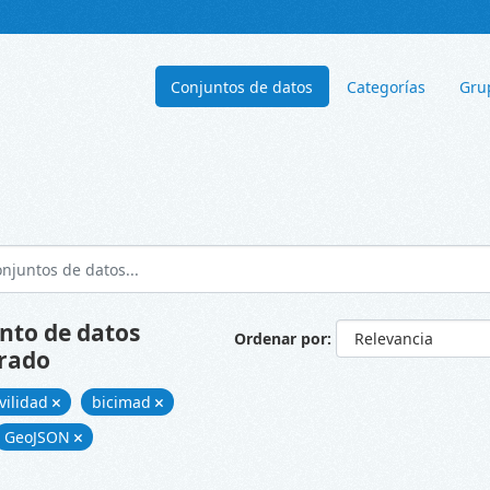
Conjuntos de datos
Categorías
Gru
nto de datos
Ordenar por
rado
vilidad
bicimad
GeoJSON