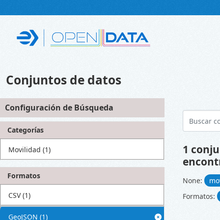
Skip to main content
Conjuntos de datos
Configuración de Búsqueda
Categorías
1 conju
Movilidad
(1)
encont
Formatos
None:
mo
CSV
(1)
Formatos:
GeoJSON
(1)