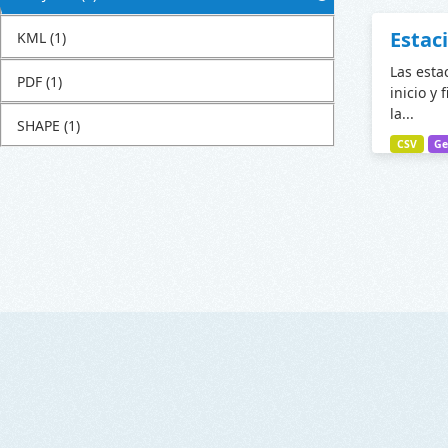
Estac
KML
(1)
Las esta
PDF
(1)
inicio y 
la...
SHAPE
(1)
CSV
Ge