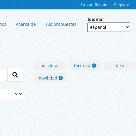
Iniciar Sesión
Registro
Idioma
pos
Acerca de
Tus propuestas
bicicletas
bicimad
bike
movilidad