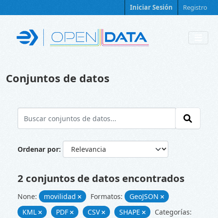
Skip to main content
Iniciar Sesión
Registro
Conjuntos de datos
Ordenar por
2 conjuntos de datos encontrados
None:
movilidad
Formatos:
GeoJSON
KML
PDF
CSV
SHAPE
Categorías: