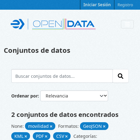
Skip to main content
Iniciar Sesión
Registro
Conjuntos de datos
Ordenar por
2 conjuntos de datos encontrados
None:
movilidad
Formatos:
GeoJSON
KML
PDF
CSV
Categorías: