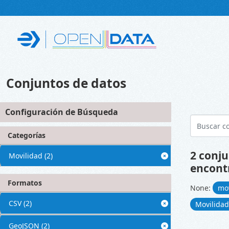
Skip to main content
Conjuntos de datos
Configuración de Búsqueda
Categorías
2 conju
Movilidad
(2)
encont
Formatos
None:
mo
CSV
(2)
Movilida
GeoJSON
(2)