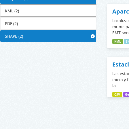
Apar
KML
(2)
Localiza
PDF
(2)
municipa
EMT son 
SHAPE
(2)
KML
S
Estac
Las esta
inicio y 
la...
CSV
Ge