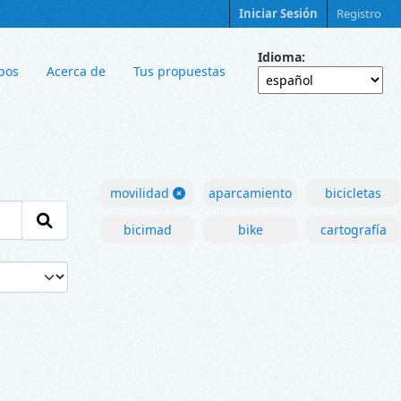
Iniciar Sesión
Registro
Idioma
pos
Acerca de
Tus propuestas
movilidad
aparcamiento
bicicletas
bicimad
bike
cartografía