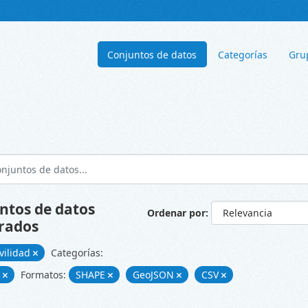
Conjuntos de datos
Categorías
Gru
ntos de datos
Ordenar por
rados
vilidad
Categorías:
d
Formatos:
SHAPE
GeoJSON
CSV