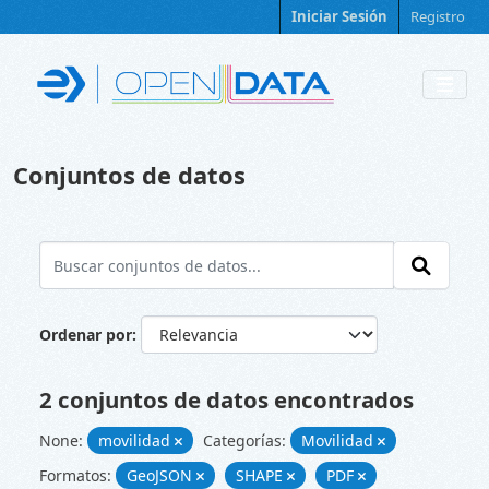
Skip to main content
Iniciar Sesión
Registro
Conjuntos de datos
Ordenar por
2 conjuntos de datos encontrados
None:
movilidad
Categorías:
Movilidad
Formatos:
GeoJSON
SHAPE
PDF