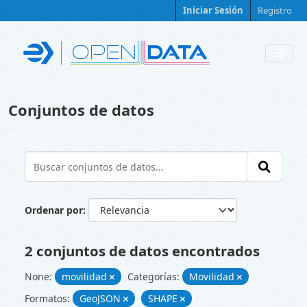
Skip to main content
Iniciar Sesión
Registro
Conjuntos de datos
Ordenar por
2 conjuntos de datos encontrados
None:
movilidad
Categorías:
Movilidad
Formatos:
GeoJSON
SHAPE