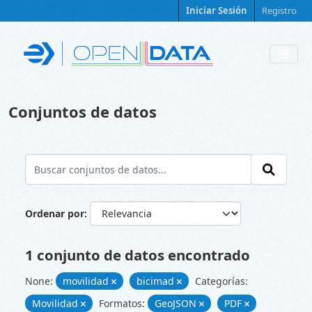
Skip to main content
Iniciar Sesión
Registro
Conjuntos de datos
Ordenar por
1 conjunto de datos encontrado
None:
movilidad
bicimad
Categorías:
Movilidad
Formatos:
GeoJSON
PDF