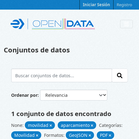
Skip to main content
Iniciar Sesión
Registro
Conjuntos de datos
Ordenar por
1 conjunto de datos encontrado
None:
movilidad
aparcamiento
Categorías:
Movilidad
Formatos:
GeoJSON
PDF