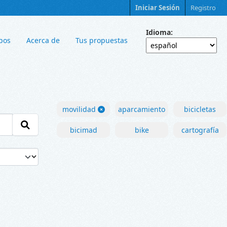
Iniciar Sesión
Registro
Idioma
pos
Acerca de
Tus propuestas
movilidad
aparcamiento
bicicletas
bicimad
bike
cartografía