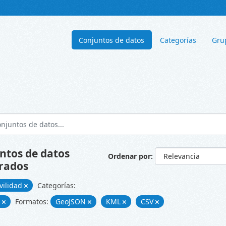
Conjuntos de datos
Categorías
Gru
ntos de datos
Ordenar por
rados
vilidad
Categorías:
d
Formatos:
GeoJSON
KML
CSV