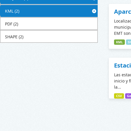
Apar
KML
(2)
Localiza
PDF
(2)
municipa
EMT son 
SHAPE
(2)
KML
S
Estac
Las esta
inicio y 
la...
CSV
Ge