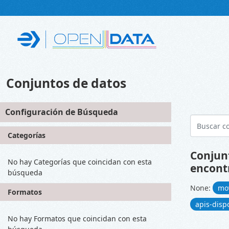
Skip to main content
Conjuntos de datos
Configuración de Búsqueda
Categorías
Conjun
No hay Categorías que coincidan con esta
encont
búsqueda
None:
mo
Formatos
apis-disp
No hay Formatos que coincidan con esta