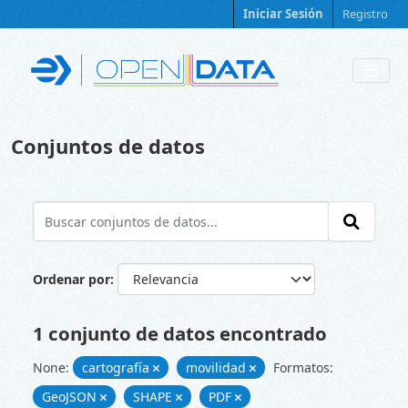
Skip to main content
Iniciar Sesión
Registro
Conjuntos de datos
Ordenar por
1 conjunto de datos encontrado
None:
cartografía
movilidad
Formatos:
GeoJSON
SHAPE
PDF