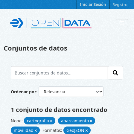
Skip to main content
Iniciar Sesión
Registro
Conjuntos de datos
Ordenar por
1 conjunto de datos encontrado
None:
cartografía
aparcamiento
movilidad
Formatos:
GeoJSON