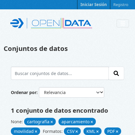
Skip to main content
Iniciar Sesión
Registro
Conjuntos de datos
Ordenar por
1 conjunto de datos encontrado
None:
cartografía
aparcamiento
movilidad
Formatos:
CSV
KML
PDF