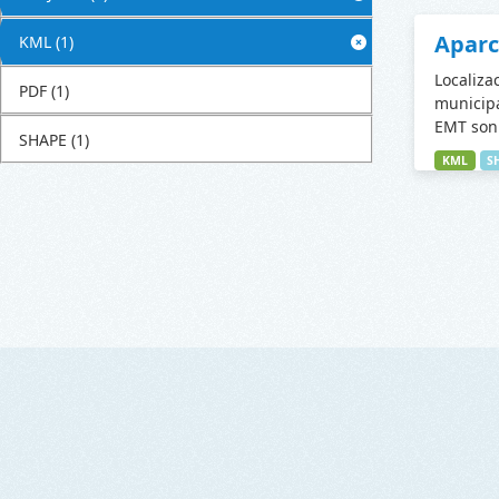
Apar
KML
(1)
Localiza
PDF
(1)
municipa
EMT son 
SHAPE
(1)
KML
S