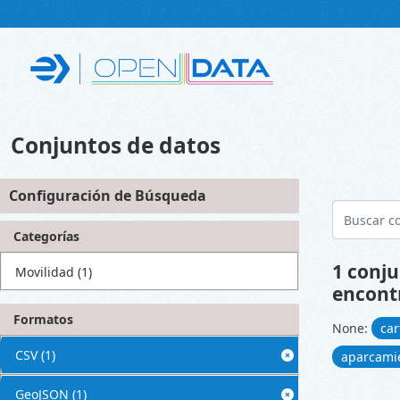
Skip to main content
Conjuntos de datos
Configuración de Búsqueda
Categorías
1 conju
Movilidad
(1)
encont
Formatos
None:
car
CSV
(1)
aparcami
GeoJSON
(1)