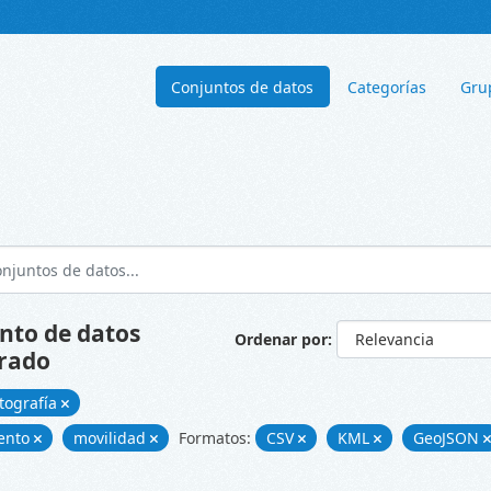
Conjuntos de datos
Categorías
Gru
nto de datos
Ordenar por
rado
tografía
ento
movilidad
Formatos:
CSV
KML
GeoJSON