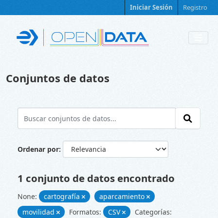
Skip to main content
Iniciar Sesión
Registro
Conjuntos de datos
Ordenar por
1 conjunto de datos encontrado
None:
cartografía
aparcamiento
movilidad
Formatos:
CSV
Categorías: