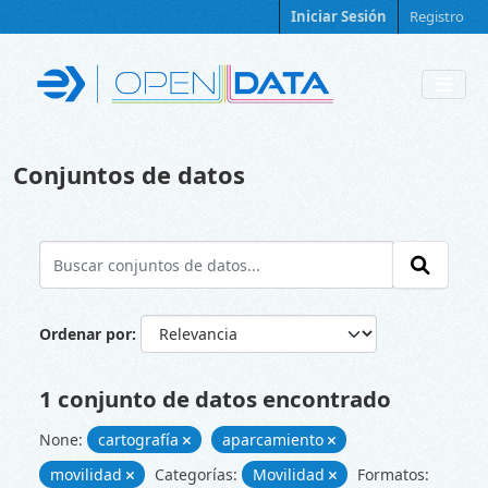
Skip to main content
Iniciar Sesión
Registro
Conjuntos de datos
Ordenar por
1 conjunto de datos encontrado
None:
cartografía
aparcamiento
movilidad
Categorías:
Movilidad
Formatos: