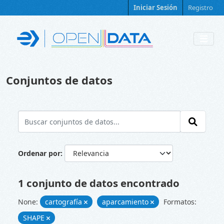
Skip to main content
Iniciar Sesión
Registro
Conjuntos de datos
Ordenar por
1 conjunto de datos encontrado
None:
cartografía
aparcamiento
Formatos:
SHAPE