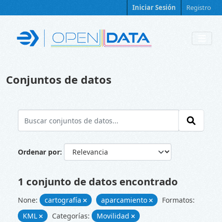
Skip to main content
Iniciar Sesión
Registro
Conjuntos de datos
Ordenar por
1 conjunto de datos encontrado
None:
cartografía
aparcamiento
Formatos:
KML
Categorías:
Movilidad