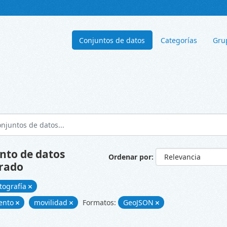
Conjuntos de datos
Categorías
Gru
nto de datos
Ordenar por
rado
tografía
ento
movilidad
Formatos:
GeoJSON