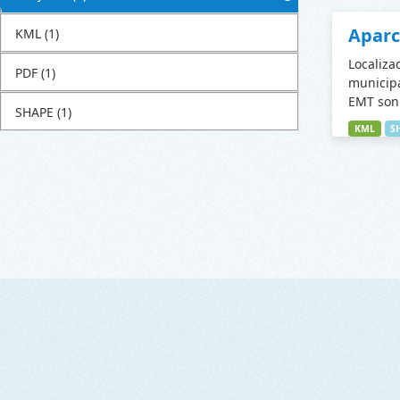
Apar
KML
(1)
Localiza
PDF
(1)
municipa
EMT son 
SHAPE
(1)
KML
S