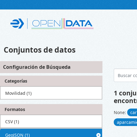
Skip to main content
Conjuntos de datos
Configuración de Búsqueda
Categorías
1 conju
Movilidad
(1)
encont
Formatos
None:
car
CSV
(1)
aparcami
GeoJSON
(1)