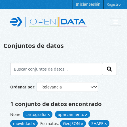
Skip to main content
Iniciar Sesión
Registro
Conjuntos de datos
Ordenar por
1 conjunto de datos encontrado
None:
cartografía
aparcamiento
movilidad
Formatos:
GeoJSON
SHAPE