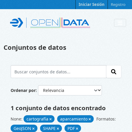
Skip to main content
Iniciar Sesión
Registro
Conjuntos de datos
Ordenar por
1 conjunto de datos encontrado
None:
cartografía
aparcamiento
Formatos:
GeoJSON
SHAPE
PDF