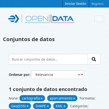
Skip to main content
Iniciar Sesión
Registro
Conjuntos de datos
Ordenar por
1 conjunto de datos encontrado
None:
cartografía
aparcamiento
Formatos:
GeoJSON
SHAPE
KML
Categorías: