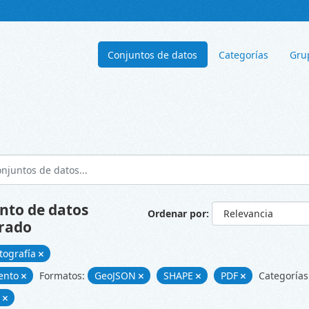
Conjuntos de datos
Categorías
Gru
nto de datos
Ordenar por
rado
tografía
ento
Formatos:
GeoJSON
SHAPE
PDF
Categorías
d