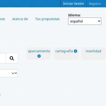
Iniciar Sesión
Registro
Idioma
pos
Acerca de
Tus propuestas
aparcamiento
cartografía
movilidad
: