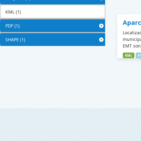
KML
(1)
Apar
PDF
(1)
Localiza
municipa
SHAPE
(1)
EMT son 
KML
S