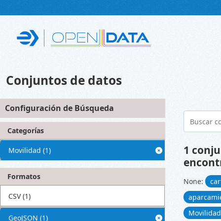
Skip to main content
Conjuntos de datos
Configuración de Búsqueda
Categorías
1 conju
Movilidad
(1)
encont
Formatos
None:
car
CSV
(1)
aparcami
Movilida
GeoJSON
(1)