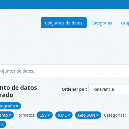
Conjuntos de datos
Categorías
Gru
nto de datos
Ordenar por
rado
tografía
ento
Formatos:
CSV
KML
GeoJSON
Categorías:
d