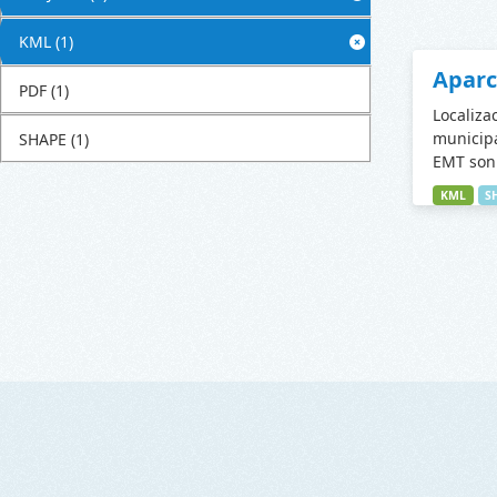
KML
(1)
Apar
PDF
(1)
Localiza
municipa
SHAPE
(1)
EMT son 
KML
S