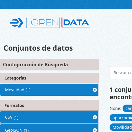
Skip to main content
Conjuntos de datos
Configuración de Búsqueda
Categorías
1 conju
Movilidad
(1)
encont
Formatos
None:
car
CSV
(1)
aparcami
Movilida
GeoJSON
(1)