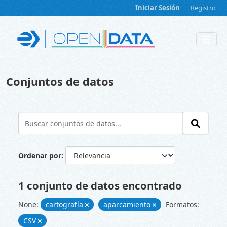
Skip to main content
Iniciar Sesión
Registro
Conjuntos de datos
Ordenar por
1 conjunto de datos encontrado
None:
cartografía
aparcamiento
Formatos:
CSV